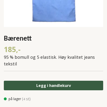
Bærenett
185,-
95 % bomull og 5 elastisk. Høy kvalitet jeans
tekstil
Legg i handlekurv
(
st)
på lager
4