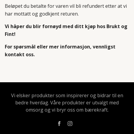
Beløpet du betalte for varen vil bli refundert etter at vi
har mottatt og godkjent returen.
Vi håper du blir fornøyd med ditt kjøp hos Brukt og
Fint!
For spørsmål eller mer informasjon, vennligst
kontakt oss.
Vi elsker produkter som inspirerer og bidrar til en
bedre hverdag. Våre produkter er utvalgt med
omsorg og vi bryr oss om bærekraft.