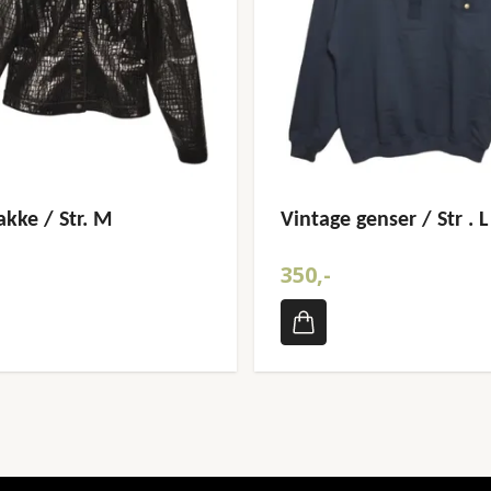
akke / Str. M
Vintage genser / Str . L
350,-