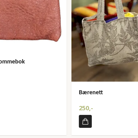
 lommebok
Bærenett
250,-